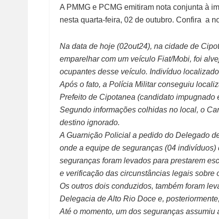
A PMMG e PCMG emitiram nota conjunta à i
nesta quarta-feira, 02 de outubro. Confira a no
Na data de hoje (02out24), na cidade de Cip
emparelhar com um veículo Fiat/Mobi, foi alv
ocupantes desse veículo. Indivíduo localizado,
Após o fato, a Polícia Militar conseguiu local
Prefeito de Cipotanea (candidato impugnado 
Segundo informações colhidas no local, o Ca
destino ignorado.
A Guarnição Policial a pedido do Delegado de
onde a equipe de seguranças (04 indivíduos)
seguranças foram levados para prestarem esc
e verificação das circunstâncias legais sobre
Os outros dois conduzidos, também foram levad
Delegacia de Alto Rio Doce e, posteriorment
Até o momento, um dos seguranças assumiu a 