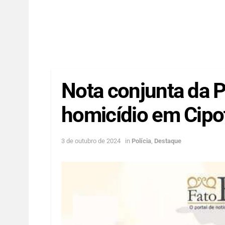
Nota conjunta da
homicídio em Cipo
3 de outubro de 2024
in
Polícia
,
Destaque