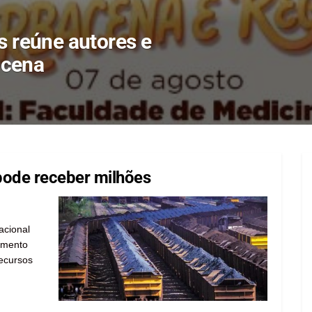
s reúne autores e
acena
ode receber milhões
acional
amento
ecursos