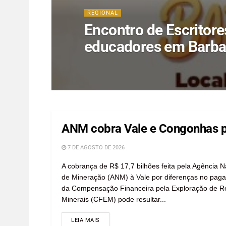
REGIONAL
Encontro de Escritore
educadores em Barb
ANM cobra Vale e Congonhas p
7 DE AGOSTO DE 2026
A cobrança de R$ 17,7 bilhões feita pela Agência N
de Mineração (ANM) à Vale por diferenças no pag
da Compensação Financeira pela Exploração de R
Minerais (CFEM) pode resultar...
LEIA MAIS