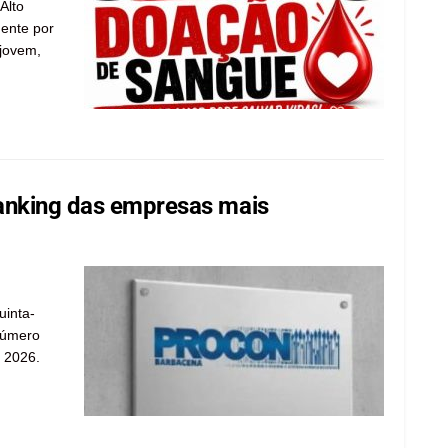
Alto
gente por
 jovem,
anking das empresas mais
uinta-
número
e 2026.