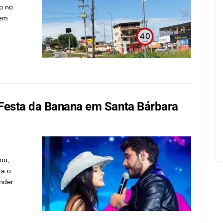
do no
tem
Festa da Banana em Santa Bárbara
ou,
ra o
nder