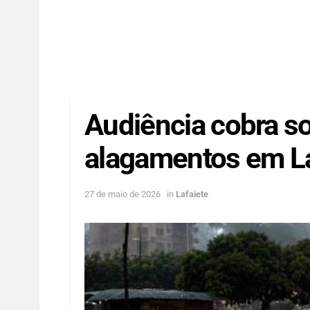
Audiência cobra s
alagamentos em La
27 de maio de 2026
in
Lafaiete