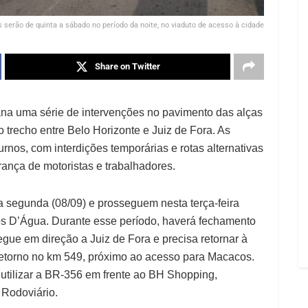
 serão de quinta a sábado no período da noite, no viaduto de acesso à cidade
Share on Twitter
na uma série de intervenções no pavimento das alças
 trecho entre Belo Horizonte e Juiz de Fora. As
rnos, com interdições temporárias e rotas alternativas
rança de motoristas e trabalhadores.
 segunda (08/09) e prosseguem nesta terça-feira
hos D’Água. Durante esse período, haverá fechamento
gue em direção a Juiz de Fora e precisa retornar à
retorno no km 549, próximo ao acesso para Macacos.
 utilizar a BR-356 em frente ao BH Shopping,
 Rodoviário.