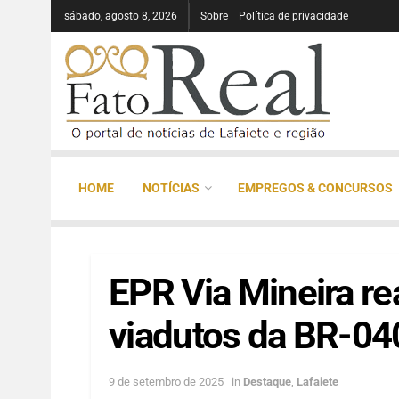
sábado, agosto 8, 2026
Sobre
Política de privacidade
HOME
NOTÍCIAS
EMPREGOS & CONCURSOS
EPR Via Mineira re
viadutos da BR-04
9 de setembro de 2025
in
Destaque
,
Lafaiete