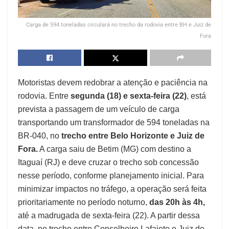
Carga de 594 toneladas circulará no trecho da rodovia entre BH e Juiz de
Fora
Motoristas devem redobrar a atenção e paciência na
rodovia. Entre
segunda (18) e sexta-feira (22)
, está
prevista a passagem de um veículo de carga
transportando um transformador de 594 toneladas na
BR-040, no
trecho entre Belo Horizonte e Juiz de
Fora.
A carga saiu de Betim (MG) com destino a
Itaguaí (RJ) e deve cruzar o trecho sob concessão
nesse período, conforme planejamento inicial. Para
minimizar impactos no tráfego, a operação será feita
prioritariamente no período noturno,
das 20h às 4h,
até a madrugada de sexta-feira (22). A partir dessa
data, no trecho entre Conselheiro Lafaiete e Juiz de