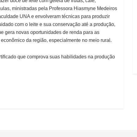
zer doce de leite com geleia de frutas, café,
aulas, ministradas pela Professora Hiasmyne Medeiros
aculdade UNA e envolveram técnicas para produzir
cuidado com o leite e sua conservação até a produção,
ue gera novas oportunidades de renda para as
o econômico da região, especialmente no meio rural.
rtificado que comprova suas habilidades na produção