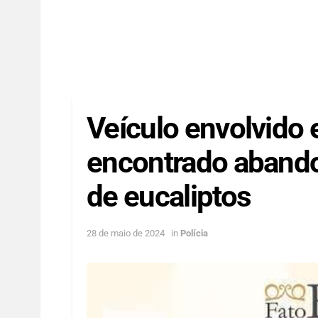
Veículo envolvido 
encontrado aband
de eucaliptos
28 de maio de 2024
in
Polícia