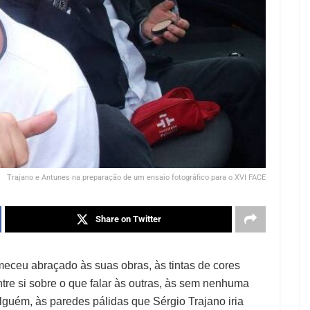
Trajano e Antunes na preparação de um ensaio fotográfico para o XVI FACE
Share on Twitter
rmeceu abraçado às suas obras, às tintas de cores
re si sobre o que falar às outras, às sem nenhuma
lguém, às paredes pálidas que Sérgio Trajano iria