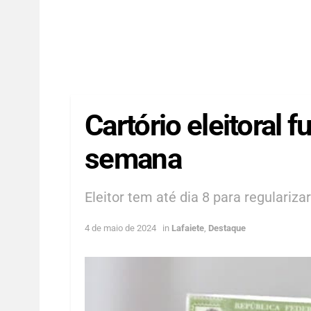
Cartório eleitoral 
semana
Eleitor tem até dia 8 para regulariza
4 de maio de 2024
in
Lafaiete
,
Destaque