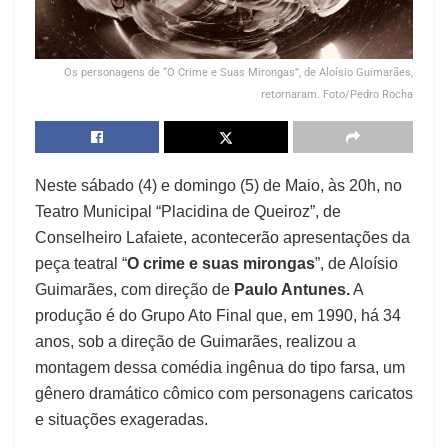
Os personagens de “O Crime e Suas Mirongas”, de Aloísio Guimarães,
retornaram. Foto/Pedro Rocha
Neste sábado (4) e domingo (5) de Maio, às 20h, no
Teatro Municipal “Placidina de Queiroz”, de
Conselheiro Lafaiete, acontecerão apresentações da
peça teatral “
O crime e suas mirongas
”, de Aloísio
Guimarães, com direção de
Paulo Antunes.
A
produção é do Grupo Ato Final que, em 1990, há 34
anos, sob a direção de Guimarães, realizou a
montagem dessa comédia ingênua do tipo farsa, um
gênero dramático cômico com personagens caricatos
e situações exageradas.