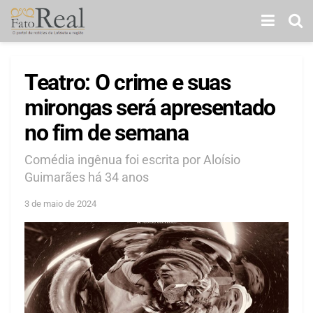
Teatro: O crime e suas
mirongas será apresentado
no fim de semana
Comédia ingênua foi escrita por Aloísio
Guimarães há 34 anos
3 de maio de 2024