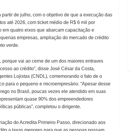
 partir de julho, com o objetivo de que a execução das
os até 2026, com ticket médio de R$ 6 mil por
o em quatro eixos que abarcam capacitação e
pequenas empresas, ampliação do mercado de crédito
nto verde.
s, porque vai ao cerne de um dos maiores entraves
esso ao crédito”, disse José César da Costa,
gentes Lojistas (CNDL), comemorando o fato de o
co para o pequeno e microempresário. “Apesar desse
rego no Brasil, poucas vezes ele atendido em suas
s representam quase 90% dos empreendedores
íticas públicas”, completou o dirigente.
riação do Acredita Primeiro Passo, direcionado aos
crédito a taxas menores para que as pessoas possam