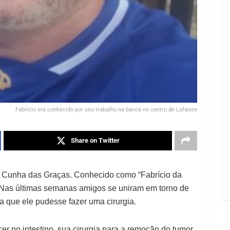
Fabrício era conhecido por seu trabalho na banca no centro de Lafaiete
Share on Twitter
cio Cunha das Graças. Conhecido como “Fabrício da
. Nas últimas semanas amigos se uniram em torno de
a que ele pudesse fazer uma cirurgia.
 no intestino, sua cirurgia para a remoção do tumor