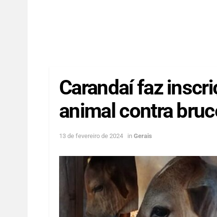
Carandaí faz inscr
animal contra bruc
13 de fevereiro de 2024
in
Gerais