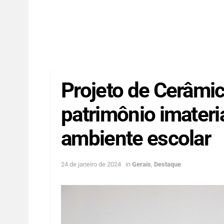
Projeto de Cerâmi
patrimônio imateri
ambiente escolar
24 de janeiro de 2024
in
Gerais
,
Destaque