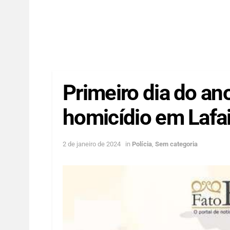
Primeiro dia do ano
homicídio em Lafa
2 de janeiro de 2024
in
Polícia
,
Sem categoria