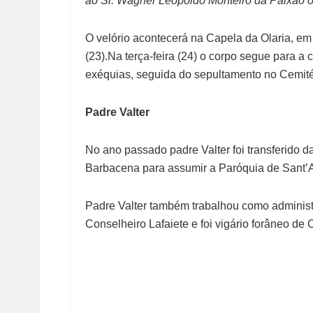
ao Sr. Wagner Leopoldo Monteiro da Paixão o 
O velório acontecerá na Capela da Olaria, em
(23).Na terça-feira (24) o corpo segue para a
exéquias, seguida do sepultamento no Cemité
Padre Valter
No ano passado padre Valter foi transferido
Barbacena para assumir a Paróquia de Sant
Padre Valter também trabalhou como adminis
Conselheiro Lafaiete e foi vigário forâneo d