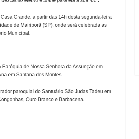
descanso eterno e brilhe para ela a sua lu
z”.
 Casa Grande, a partir das 14h desta segunda-feira
 cidade de Mairiporã (SP), onde será celebrada as
rio Municipal.
 da Paróquia de Nossa Senhora da Assunção em
’Ana em Santana dos Montes.
trador paroquial do Santuário São Judas Tadeu em
e Congonhas, Ouro Branco e Barbacena.