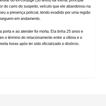
lular do ex-cônjuge (30 anos) da vítima, principal
ior do carro do suspeito, veículo que ele abandonou na
eu a presença policial, tendo evadido por uma região
as seguem em andamento.
porta e ao atender foi morta. Ela tinha 25 anos e
s o término do relacionamento entre a vítima e o
orta horas após ter sido oficializado o divórcio.