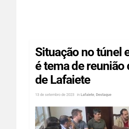
Situação no túnel 
é tema de reunião 
de Lafaiete
13 de setembro de 2023
in
Lafaiete
,
Destaque