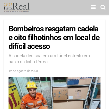
Bombeiros resgatam cadela
e oito filhotinhos em local de
difícil acesso
A cadela deu cria em um túnel estreito em
baixo da linha férrea
12 de agosto de 2023