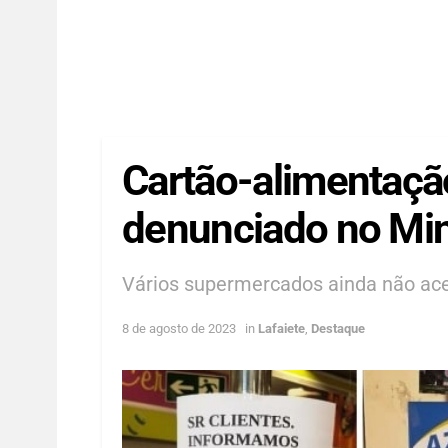
Cartão-alimentaçã
denunciado no Min
Vários supermercados ainda não ace
8 de agosto de 2023
in
Lafaiete
,
Destaque