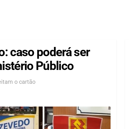
o: caso poderá ser
istério Público
itam o cartão