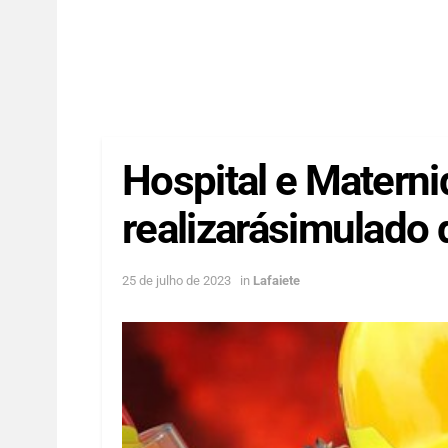
Hospital e Matern
realizarásimulado 
25 de julho de 2023
in
Lafaiete