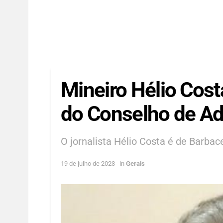
Mineiro Hélio Cos
do Conselho de Ad
O jornalista Hélio Costa é de Barbac
19 de julho de 2023
in
Gerais