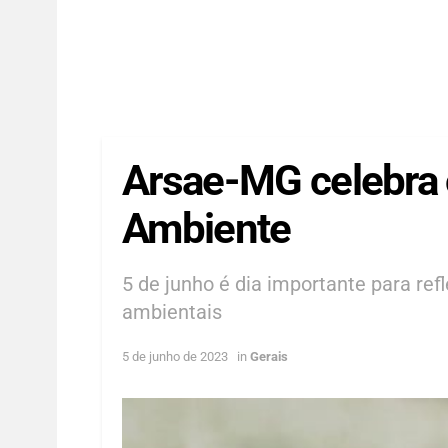
Arsae-MG celebra 
Ambiente
5 de junho é dia importante para refl
ambientais
5 de junho de 2023
in
Gerais