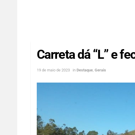
Carreta dá “L” e fe
19 de maio de 2023
in
Destaque
,
Gerais