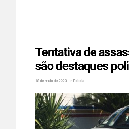
Tentativa de assass
são destaques poli
18 de maio de 2023
in
Polícia