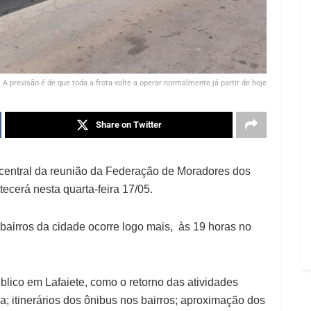
A previsão é de que toda a frota volte a operar normalmente já partir de hoje
Share on Twitter
a central da reunião da Federação de Moradores dos
cerá nesta quarta-feira 17/05.
bairros da cidade ocorre logo mais, às 19 horas no
blico em Lafaiete, como o retorno das atividades
; itinerários dos ônibus nos bairros; aproximação dos