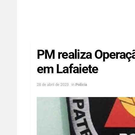
PM realiza Operaçã
em Lafaiete
28 de abril de 2023
in
Polícia