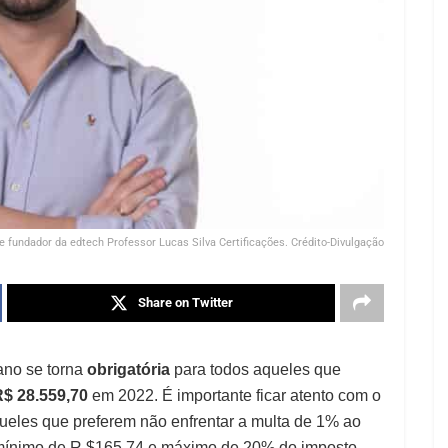
e fundador da edtech Professor Lucas Silva Certificações. Crédito-Divulgação
Share on Twitter
ano se torna
obrigatória
para todos aqueles que
$ 28.559,70
em 2022. É importante ficar atento com o
ueles que preferem não enfrentar a multa de 1% ao
r mínimo de R $165,74 e máximo de 20% do imposto