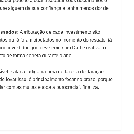
tador pode te ajudar a separar seus documentos e
ocure alguém da sua confiança e tenha menos dor de
assados:
A tributação de cada investimento são
ntos ou já foram tributados no momento do resgate, já
prio investidor, que deve emitir um Darf e realizar o
nto de forma correta durante o ano.
vel evitar a fadiga na hora de fazer a declaração.
de levar isso, é principalmente focar no prazo, porque
ar com as multas e toda a burocracia”, finaliza.