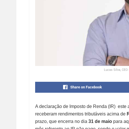
Lucas Silva, CEO 
Share on Facebook
A declaração de Imposto de Renda (IR) este 
receberam rendimentos tributáveis acima de
R
prazo, que encerra no dia
31 de maio
para aq
mês referente ao IR não pago, sendo o valo