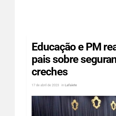
Educação e PM rea
pais sobre seguran
creches
17 de abril de 2023
in
Lafaiete