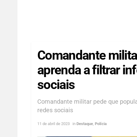
Comandante milita
aprenda a filtrar 
sociais
Comandante militar pede que popula
redes sociais
11 de abril de 2023
in
Destaque
,
Polícia