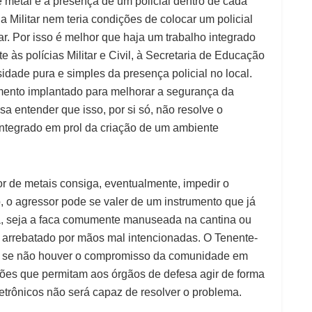
e metal e a presença de um policial dentro de cada
cia Militar nem teria condições de colocar um policial
ar. Por isso é melhor que haja um trabalho integrado
às polícias Militar e Civil, à Secretaria de Educação
sidade pura e simples da presença policial no local.
mento implantado para melhorar a segurança da
sa entender que isso, por si só, não resolve o
ntegrado em prol da criação de um ambiente
r de metais consiga, eventualmente, impedir o
 o agressor pode se valer de um instrumento que já
la, seja a faca comumente manuseada na cantina ou
e arrebatado por mãos mal intencionadas. O Tenente-
e, se não houver o compromisso da comunidade em
ções que permitam aos órgãos de defesa agir de forma
etrônicos não será capaz de resolver o problema.