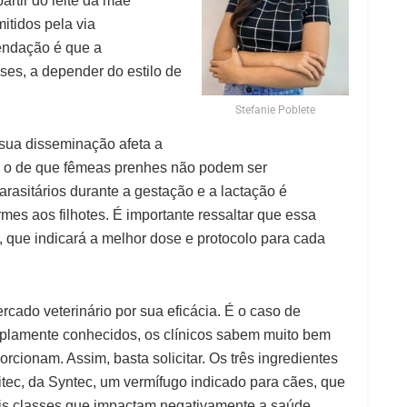
rtir do leite da mãe
itidos pela via
mendação é que a
ses, a depender do estilo de
Stefanie Poblete
 sua disseminação afeta a
é o de que fêmeas prenhes não podem ser
parasitários durante a gestação e a lactação é
rmes aos filhotes. É importante ressaltar que essa
 que indicará a melhor dose e protocolo para cada
cado veterinário por sua eficácia. É o caso de
amplamente conhecidos, os clínicos sabem muito bem
orcionam. Assim, basta solicitar. Os três ingredientes
ec, da Syntec, um vermífugo indicado para cães, que
ais classes que impactam negativamente a saúde