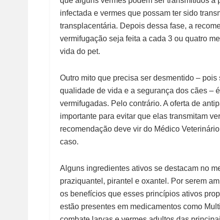
que alguns vermes podem ser transmitidos a pa
infectada e vermes que possam ter sido transm
transplacentária. Depois dessa fase, a reco
vermifugação seja feita a cada 3 ou quatro me
vida do
pet
.
Outro mito que precisa ser desmentido – pois
qualidade de vida e a segurança dos cães – 
vermifugadas. Pelo contrário. A oferta de anti
importante para evitar que elas transmitam ve
recomendação deve vir do Médico Veterinário,
caso.
Alguns ingredientes ativos se destacam no mer
praziquantel, pirantel e oxantel. Por serem 
os benefícios que esses princípios ativos prop
estão presentes em medicamentos como Multit
combate larvas e vermes adultos das princip