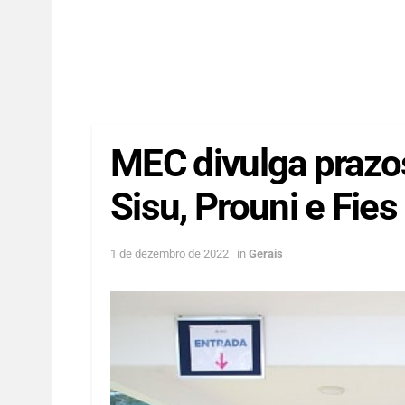
MEC divulga prazos
Sisu, Prouni e Fie
1 de dezembro de 2022
in
Gerais