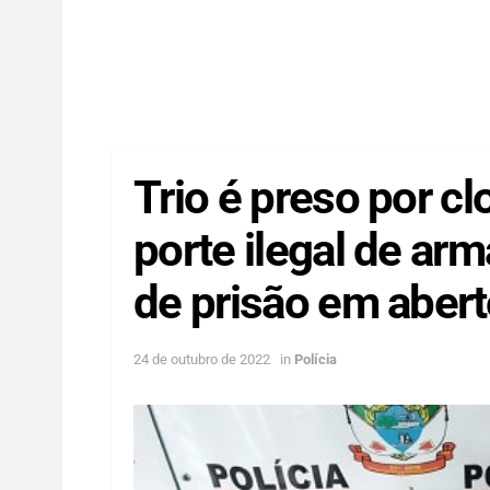
Trio é preso por c
porte ilegal de ar
de prisão em abert
24 de outubro de 2022
in
Polícia