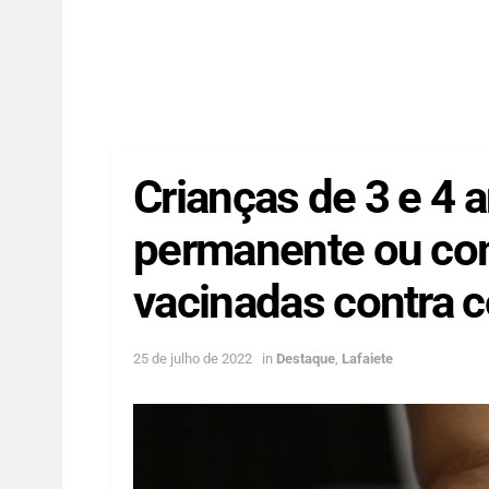
Crianças de 3 e 4 
permanente ou co
vacinadas contra c
25 de julho de 2022
in
Destaque
,
Lafaiete