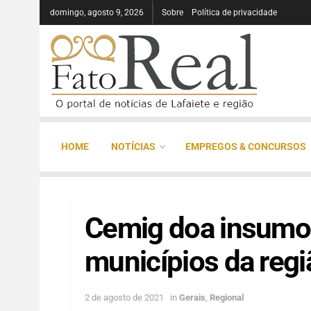
domingo, agosto 9, 2026
Sobre
Política de privacidade
HOME
NOTÍCIAS
EMPREGOS & CONCURSOS
Cemig doa insumo
municípios da regi
2 de agosto de 2021
in
Gerais
,
Regional