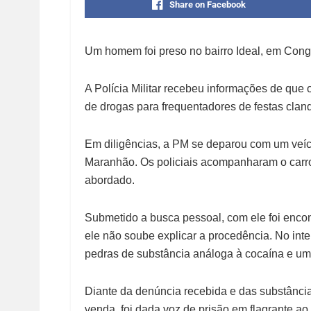
Share on Facebook
Um homem foi preso no bairro Ideal, em Congon
A Polícia Militar recebeu informações de que 
de drogas para frequentadores de festas clan
Em diligências, a PM se deparou com um veícul
Maranhão. Os policiais acompanharam o carro 
abordado.
Submetido a busca pessoal, com ele foi encon
ele não soube explicar a procedência. No inte
pedras de substância análoga à cocaína e u
Diante da denúncia recebida e das substâncias
venda, foi dada voz de prisão em flagrante ao