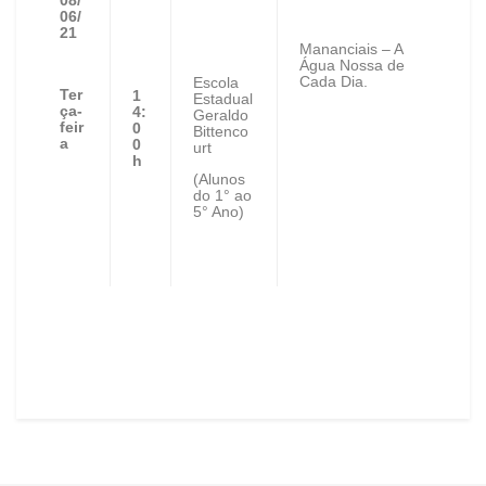
08/
06/
21
Mananciais – A
Água Nossa de
Cada Dia.
Escola
Ter
1
Estadual
ça-
4:
Geraldo
feir
0
Bittenco
a
0
urt
h
(Alunos
do 1° ao
5° Ano)