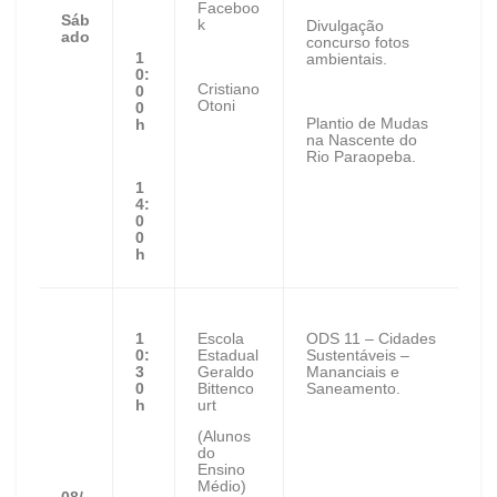
Faceboo
Sáb
k
Divulgação
ado
concurso fotos
1
ambientais.
0:
Cristiano
0
Otoni
0
Plantio de Mudas
h
na Nascente do
Rio Paraopeba.
1
4:
0
0
h
1
Escola
ODS 11 – Cidades
0:
Estadual
Sustentáveis –
3
Geraldo
Mananciais e
0
Bittenco
Saneamento.
h
urt
(Alunos
do
Ensino
Médio)