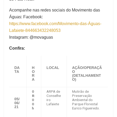
Acompanhe nas redes sociais do Movimento das
Águas: Facebook:
https://www.facebook.com/Movimento-das-Águas-
Lafaiete-844663432248053
Instagram: @movaguas
Confira:
DA
H
LOCAL
AÇÃO/OPERAÇÃ
TA
O
O
R
(DETALHAMENT
A
O)
0
ARPA de
Mutirão de
8:
Conselhe
Preservação
05/
0
iro
Ambiental do
06/
0
Lafaiete
Parque Florestal
21
h
Eurico Figueiredo.