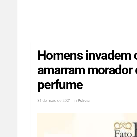
Homens invadem c
amarram morador e
perfume
31 de maio de 2021
in
Polícia