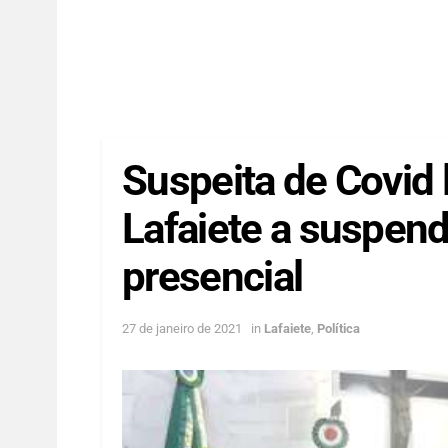
Suspeita de Covid
Lafaiete a suspen
presencial
27 de janeiro de 2021
in
Lafaiete
,
Política