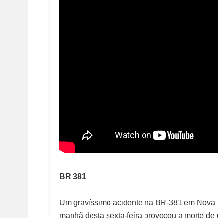
BR 381
Um gravíssimo acidente na BR-381 em Nova U
manhã desta sexta-feira provocou a morte de