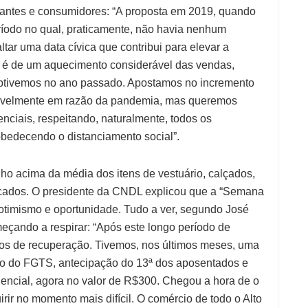
iantes e consumidores: “A proposta em 2019, quando
ríodo no qual, praticamente, não havia nenhum
tar uma data cívica que contribui para elevar a
va é de um aquecimento considerável das vendas,
 obtivemos no ano passado. Apostamos no incremento
ravelmente em razão da pandemia, mas queremos
ciais, respeitando, naturalmente, todos os
bedecendo o distanciamento social”.
ho acima da média dos itens de vestuário, calçados,
ercados. O presidente da CNDL explicou que a “Semana
, otimismo e oportunidade. Tudo a ver, segundo José
eçando a respirar: “Após este longo período de
dos de recuperação. Tivemos, nos últimos meses, uma
ção do FGTS, antecipação do 13ª dos aposentados e
encial, agora no valor de R$300. Chegou a hora de o
ir no momento mais difícil. O comércio de todo o Alto