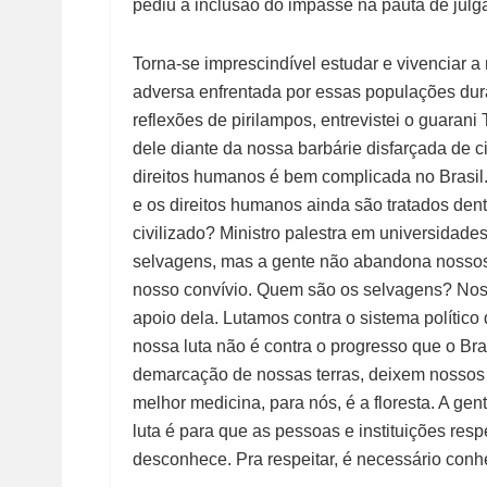
pediu a inclusão do impasse na pauta de jul
Torna-se imprescindível estudar e vivenciar a
adversa enfrentada por essas populações dura
reflexões de pirilampos, entrevistei o guaran
dele diante da nossa barbárie disfarçada de c
direitos humanos é bem complicada no Brasil
e os direitos humanos ainda são tratados den
civilizado? Ministro palestra em universidad
selvagens, mas a gente não abandona nossos
nosso convívio. Quem são os selvagens? Noss
apoio dela. Lutamos contra o sistema político
nossa luta não é contra o progresso que o Bras
demarcação de nossas terras, deixem nossos r
melhor medicina, para nós, é a floresta. A ge
luta é para que as pessoas e instituições re
desconhece. Pra respeitar, é necessário conhe