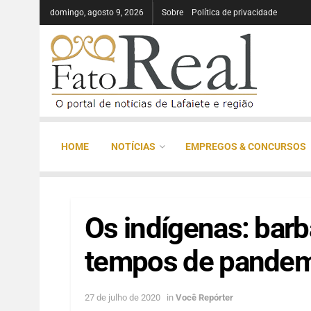
domingo, agosto 9, 2026
Sobre
Política de privacidade
HOME
NOTÍCIAS
EMPREGOS & CONCURSOS
Os indígenas: barb
tempos de pandem
27 de julho de 2020
in
Você Repórter