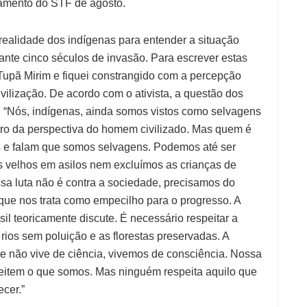
gamento do STF de agosto.
 realidade dos indígenas para entender a situação
nte cinco séculos de invasão. Para escrever estas
i Tupã Mirim e fiquei constrangido com a percepção
ivilização. De acordo com o ativista, a questão dos
. “Nós, indígenas, ainda somos vistos como selvagens
tro da perspectiva do homem civilizado. Mas quem é
es e falam que somos selvagens. Podemos até ser
 velhos em asilos nem excluímos as crianças de
a luta não é contra a sociedade, precisamos do
 que nos trata como empecilho para o progresso. A
il teoricamente discute. É necessário respeitar a
ios sem poluição e as florestas preservadas. A
nte não vive de ciência, vivemos de consciência. Nossa
speitem o que somos. Mas ninguém respeita aquilo que
cer.”