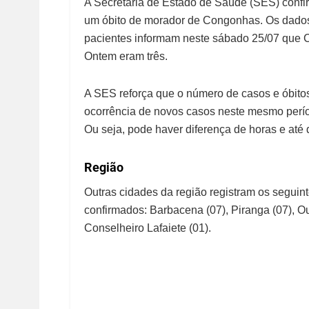
A Secretaria de Estado de Saúde (SES) confi
um óbito de morador de Congonhas. Os dados 
pacientes informam neste sábado 25/07 que C
Ontem eram três.
A SES reforça que o número de casos e óbitos
ocorrência de novos casos neste mesmo períod
Ou seja, pode haver diferença de horas e até 
Região
Outras cidades da região registram os seguin
confirmados: Barbacena (07), Piranga (07), Ou
Conselheiro Lafaiete (01).