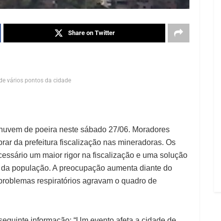
Share on Twitter
 de vários pontos da cidade
 nuvem de poeira neste sábado 27/06. Moradores
brar da prefeitura fiscalização nas mineradoras. Os
cessário um maior rigor na fiscalização e uma solução
 da população. A preocupação aumenta diante do
roblemas respiratórios agravam o quadro de
 seguinte informação: “Um evento afeta a cidade de