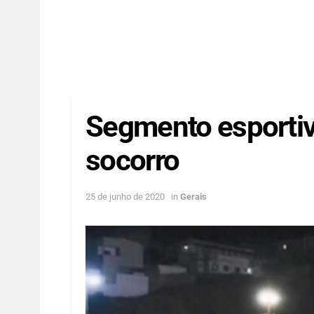
Segmento esportiv
socorro
25 de junho de 2020
in
Gerais