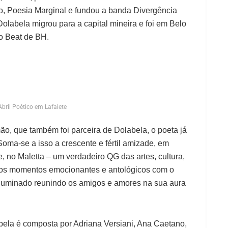
o, Poesia Marginal e fundou a banda Divergência
Dolabela migrou para a capital mineira e foi em Belo
o Beat de BH.
bril Poético em Lafaiete
o, que também foi parceira de Dolabela, o poeta já
Soma-se a isso a crescente e fértil amizade, em
, no Maletta – um verdadeiro QG das artes, cultura,
ivemos momentos emocionantes e antológicos com o
 iluminado reunindo os amigos e amores na sua aura
ela é composta por Adriana Versiani, Ana Caetano,