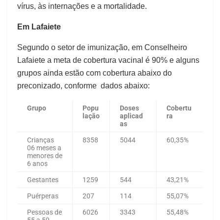
vírus, às internações e a mortalidade.
Em Lafaiete
Segundo o setor de imunização, em Conselheiro
Lafaiete a meta de cobertura vacinal é 90% e alguns
grupos ainda estão com cobertura abaixo do
preconizado, conforme dados abaixo:
Grupo
Popu
Doses
Cobertu
lação
aplicad
ra
as
Crianças
8358
5044
60,35%
06 meses a
menores de
6 anos
Gestantes
1259
544
43,21%
Puérperas
207
114
55,07%
Pessoas de
6026
3343
55,48%