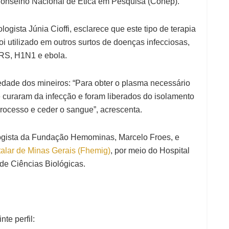
 Conselho Nacional de Ética em Pesquisa (Conep).
ista Júnia Cioffi, esclarece que este tipo de terapia
foi utilizado em outros surtos de doenças infecciosas,
RS, H1N1 e ebola.
iedade dos mineiros: “Para obter o plasma necessário
e curaram da infecção e foram liberados do isolamento
 processo e ceder o sangue”, acrescenta.
ogista da Fundação Hemominas, Marcelo Froes, e
alar de Minas Gerais (Fhemig)
, por meio do Hospital
de Ciências Biológicas.
nte perfil: