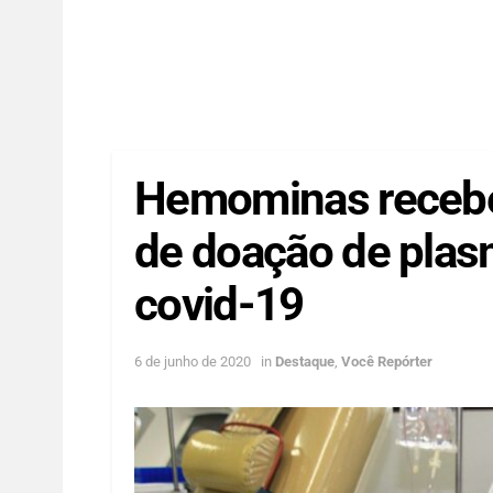
Hemominas recebe 
de doação de plas
covid-19
6 de junho de 2020
in
Destaque
,
Você Repórter