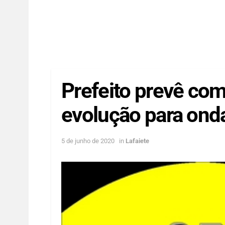
Prefeito prevê com
evolução para ond
5 de junho de 2020
in
Lafaiete