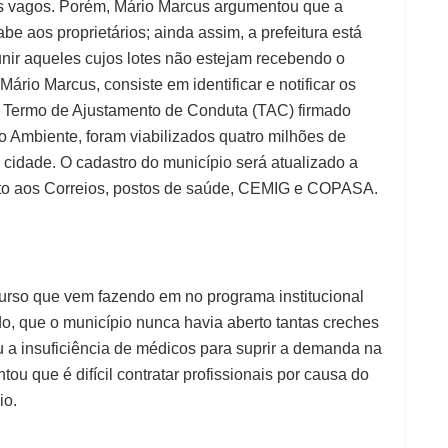
tes vagos. Porém, Mário Marcus argumentou que a
be aos proprietários; ainda assim, a prefeitura está
unir aqueles cujos lotes não estejam recebendo o
ário Marcus, consiste em identificar e notificar os
 um Termo de Ajustamento de Conduta (TAC) firmado
Ambiente, foram viabilizados quatro milhões de
 cidade. O cadastro do município será atualizado a
nto aos Correios, postos de saúde, CEMIG e COPASA.
curso que vem fazendo em no programa institucional
do, que o município nunca havia aberto tantas creches
iu a insuficiência de médicos para suprir a demanda na
ou que é difícil contratar profissionais por causa do
io.