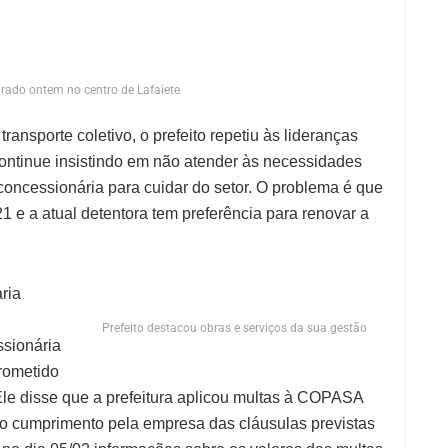
rado ontem no centro de Lafaiete
ansporte coletivo, o prefeito repetiu às lideranças
ontinue insistindo em não atender às necessidades
 concessionária para cuidar do setor. O problema é que
21 e a atual detentora tem preferência para renovar a
ria
Prefeito destacou obras e serviços da sua gestão
sionária
rometido
le disse que a prefeitura aplicou multas à COPASA
 o cumprimento pela empresa das cláusulas previstas